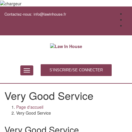
Contactez-nous:
info@lawinhouse.fr
S’INSCRIRE/SE CONNECTER
Toggle
navigation
Very Good Service
Page d'accueil
Very Good Service
Very Good Service